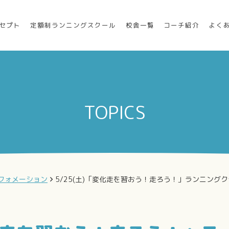
セプト
定額制ランニングスクール
校舎一覧
コーチ紹介
よく
TOPICS
フォメーション
5/25(土)「変化走を習おう！走ろう！」ランニング