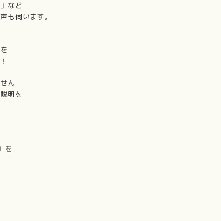
）」など
う声も伺います。
スを
た！
ません
の説明を
）を