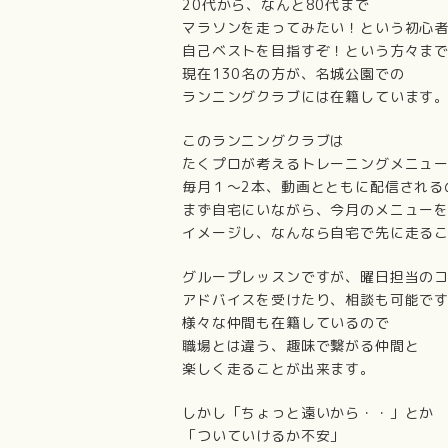
20代から、なんと80代まで
マラソンを走ってみたい！という初心
自己ベストを目指すぞ！という方々ま
現在130名の方が、名城公園での
ランニングクラブには在籍しています
このランニングクラブは
たくプロが考えるトレーニングメニュ
毎月１～2本、動画とともに配信される
まず自宅にいながら、今月のメニュー
イメージし、なんなら自宅で先に走る
グループレッスンですが、曜日担当の
アドバイスを受けたり、相談も可能で
様々な仲間も在籍しているので
職場とは違う、趣味で繋がる仲間と
楽しく走ることが出来ます。
しかし「ちょっと遠いから・・」とか
「ついていけるか不安」