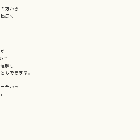
者の方から
で幅広く
。
ーが
ので
を理解し
こともできます。
コーチから
す。