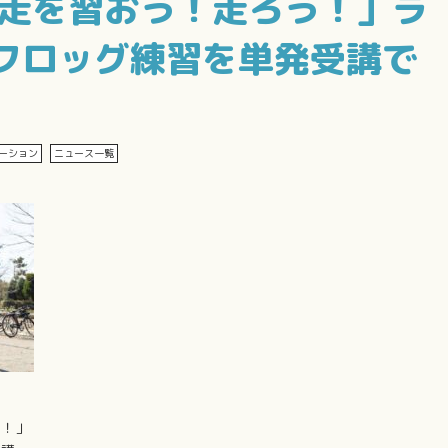
変化走を習おう！走ろう！」ラ
フロッグ練習を単発受講で
ーション
ニュース一覧
う！」