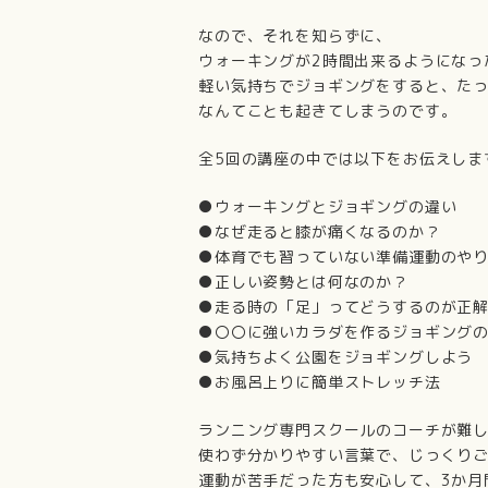
なので、それを知らずに、
ウォーキングが2時間出来るようになっ
軽い気持ちでジョギングをすると、たっ
なんてことも起きてしまうのです。
全5回の講座の中では以下をお伝えしま
●ウォーキングとジョギングの違い
●なぜ走ると膝が痛くなるのか？
●体育でも習っていない準備運動のや
●正しい姿勢とは何なのか？
●走る時の「足」ってどうするのが正
●〇〇に強いカラダを作るジョギング
●気持ちよく公園をジョギングしよう
●お風呂上りに簡単ストレッチ法
ランニング専門スクールのコーチが難
使わず分かりやすい言葉で、じっくり
運動が苦手だった方も安心して、3か月