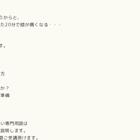
たからと、
た20分で膝が痛くなる・・・
す。
り方
解か？
の準備
しい専門用語は
ご説明します。
間ご受講頂けます。