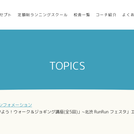
セプト
定額制ランニングスクール
校舎一覧
コーチ紹介
よく
TOPICS
ンフォメーション
けよう！ウォーク＆ジョギング講座(全5回)」~北渋 RunRun フェスタ