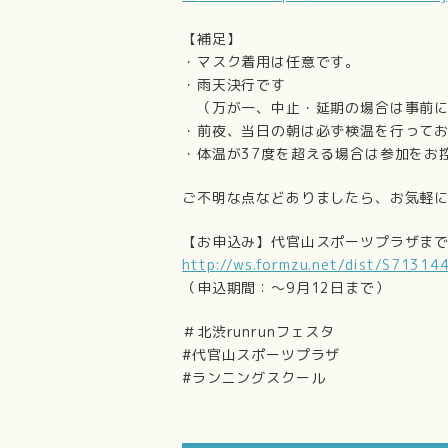
【補足】
・マスク着用は任意です。
・雨天決行です
（万が一、中止・延期の場合は事前に
・前夜、当日の朝は必ず検温を行って
・体温が37度を超える場合は参加をお
ご不明な点などありましたら、お気軽
【お申込み】代官山スポーツプラザま
http://ws.formzu.net/dist/S71314
（申込期間：～9月12日まで）
＃北渋runrunフェスタ
#代官山スポーツプラザ
#ランニングスクール