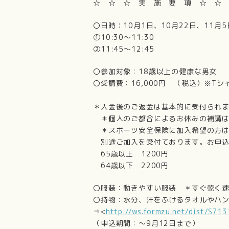
☆ ☆ ☆ 実 施 要 項 ☆ ☆
〇日時：10月1日、10月22日、11月5
➀10:30～11:30
②11:45～12:45
〇参加対象：18歳以上の健康な男女
〇受講費：16,000円 （税込）※Tシ
＊入金後のご返金は基本的に受付られ
＊個人のご都合によるお休みの補講は
＊スポーツ安全保険に加入希望の方
別途ご加入を受付ております。お申込
65歳以上 1200円
64歳以下 2200円
〇服装：動きやすい服装 ＊すぐ乾く
〇持物：水分、汗をふけるタオルやハ
⇒<
http://ws.formzu.net/dist/S71
（申込期間：～9月12日まで）