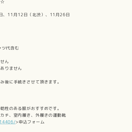
 ☆
日、11月12日（北渋）、11月26日
ャツ代含む
ません
ありません
は
み後に手続きさせて頂きます。
速乾性のある服がおすすめです。
ンカチ、室内履き、外履きの運動靴
314406/
>申込フォーム