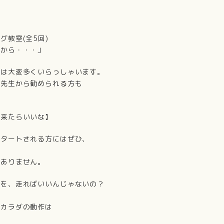
教室(全5回)
てから・・・」
方は大変多くいらっしゃいます。
の先生から勧められる方も
出来たらいいな】
スタートされる方にはぜひ、
はありません。
のを、走ればいいんじゃないの？
てカラダの動作は