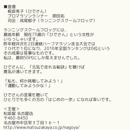
■登壇
板坂秀子（ひでさん）
プロマラソンランナー 原田拓
司会：成尾郁子（ランニングスクールフロッグ）
ランニングスクールフロッグには、
最高年齢 現在73歳の「ひでさん」という女性が
いらっしゃいます。
昨年軽井沢を2日連続ハーフマラソン走る大会では
７０代で１位になり、2016年全国ランキングは6位という
その成果は見事なものです。
私は、最初50代にしか見えませんでした。
ひでさんに、「元気で走れる秘訣」を聴けば
勇気が沸いてきます。
「私も、何か挑戦してみよう！」
「運動してみようかな！」
ひでさんの言葉を聴いて
ひとりでも多くの方の「はじめの一歩」になれば幸いです。
＜主催＞
松坂屋 名古屋店
〒460-8430
名古屋市中区栄３丁目１６－１
http://www.matsuzakaya.co.jp/nagoya/