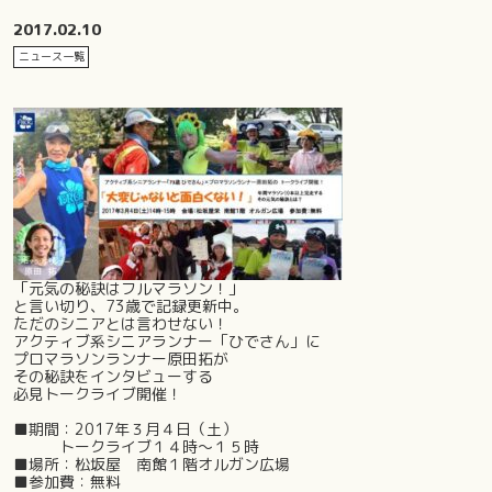
2017.02.10
ニュース一覧
「元気の秘訣はフルマラソン！」
と言い切り、73歳で記録更新中。
ただのシニアとは言わせない！
アクティブ系シニアランナー「ひでさん」に
プロマラソンランナー原田拓が
その秘訣をインタビューする
必見トークライブ開催！
■期間：2017年３月４日（土）
トークライブ１４時～１５時
■場所：松坂屋 南館１階オルガン広場
■参加費：無料