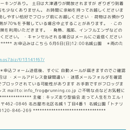
パーキングあり。 土日は大津通りが開放されますが ぎりぎり到着
方も少なくありません。 お時間に余裕を持ってお越しくださいま
運動しやすい恰好でフロッグ前にお越しください ・荷物はお預かり
予測が70％を予報している場合中止することがあります。 ・この
険を利用いただきます。 ・発熱、風邪、インフルエンザなどの
ください。 ・キャンセルされる場合はメールにご返信ください
*********** お申込みはこちら 6月6日(日)12:00名城公園 ＊雨のた
rm.os7.biz/f/13141f67/
********* ＊申込フォーム送信後、すぐに 自動メールが届きますのでご確認
場合は ・メールアドレス登録間違い ・迷惑メールフォルダを確認
でブロックされている可能性があります お手数ですがフロッグま
lto:info_frog@running.co.jp ご不明な点などお気軽に
***************** 主催：キッズ走り型協会 走って人生をカエル！
〒462-0846 名古屋市北区名城１丁目4番１ 名城公園「トナリ
0120-846-269 ********************************