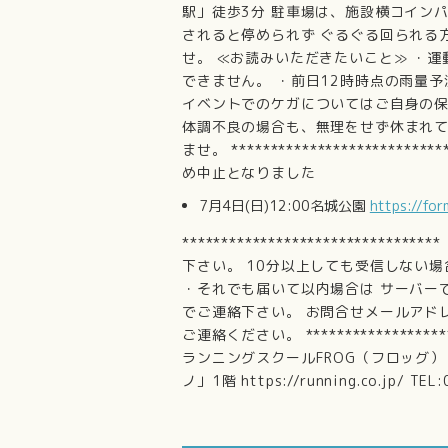
駅」徒歩3分 駐車場は、施設横コイン
されると停められず ぐるぐる回られる
せ。 ≪お読みいただきたいこと≫ ・
できません。 ・前日12時時点の雨量
イベントでのケガについてはご自身の保
体調不良の場合も、無理をせず休まれて
ませ。 **********************
め中止となりました
7月4日(日)12:00名城公園
https://fo
************************
下さい。 10分以上しても受信しない
・それでも届いて以内場合は サーバー
でご連絡下さい。 お問合せメールアドレス mai
ご連絡ください。 ***************
ランニングスクールFROG（フロッグ） 
ノ」1階 https://running.co.jp/ TEL: