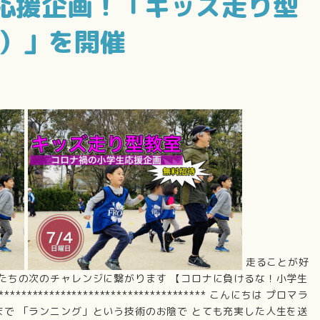
応援企画！「キッズ走り型
園）」を開催
走ることが好
もたちの次のチャレンジに繋がります 【コロナに負けるな！小学生
********************************* こんにちは プロマラ
まで 「ランニング」という技術のお陰で とても充実した人生を送