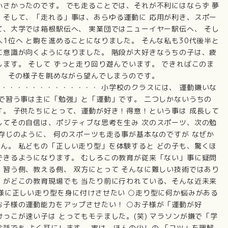
小さかったのです。 でも走ることでは、それが不利にはならず 夢
 そして、「走れる」事は、あらゆる運動に 応用が利き、スポー
て、大学では箱根駅伝へ、 実業団ではニューイヤー駅伝へ、 そし
1位へ と駒を進めることになりました。 そんな私も30代後半と
に意識が向くようになりました。 階段が大好きなうちの子は、疲
します。 そして ずっと走り回り遊んでいます。 できればこのま
と、 その様子を眺めながら望んでしまうのです。
・・・・・・・・・・・・・ 小学校のクラスには、 運動嫌いな
校で習う事は主に「勉強」と「運動」です。 二つしかないうちの
す。 子供たちにとって、運動が好き！得意！という事は 成長して
してその自信は、ポジティブな思考を生み 次のスポーツ、次の勉
ご存じのように、 何のスポーツも走る事が基本なのですが なぜか
ん。 私どもの「正しい走り型」を体験すると どの子も、驚くほ
できるようになります。 むしろこの教育が従来「ない」事に疑問
、習う側、教える側、 双方にとって そんなに難しい技術ではあり
」がどこの教育現場でも 当たり前に行われている、そんな近未来
子様に正しい走り型を身に付けさせたい ○走り型に何か悩みがある
お子様の運動能力をアップさせたい！ ○お子様が「運動が好
っこが速い子は とってもモテました。(笑) マラソンが嫌で「学
会話でも よく耳にします。 実は、ほんの少しの 「コツ」を理解