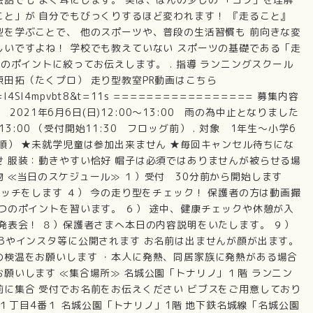
こと」が 自分でもびっくりするほど変われます！ 『走ること』
型を学ぶことで、 他のスポーツや、普段の生活習慣も 前向きな変
しいですよね！ 学校でも教えていない スポーツの基礎である「走
つのポイントに絞ってお伝えします。 . 指導 ランニングスクール
原田拓（たくプロ） 走り型教室PR動画はこちら
ch?v=I4Sl4mpvbt8&t=11s ================= 募集内容
】 2021年6月6日(日)12:00～13:00 雨の為中止となりました
～13:00 （受付開始11:30 フロッグ前） . 対象 1年生～小学6
着順） ★未就学児童は参加出来ません ★毎回キャンセル待ちにな
せ 服装：動きやすい恰好 帽子は必須ではありませんが被らせる場
 ≪当日のスケジュール≫ １）受付 30分前から開始します
レッチをします ４） 今の走り型をチェック！ 保護者の方は動画撮
３つのポイントを習います。 ６） 途中、健康チェックや休憩が入
の発表会！ ８）保護者さまへ本日の内容説明をいたします。 ９）
EBやインスタ等に公開されます お名前は出ませんが顔が出ます。
の検温をお願いします ・本人に発熱、同居家族に発熱がある場合
願いします ≪集合場所≫ 名城公園「トナリノ」１階 ランニン
前に集合 受付でお名前をお伝えください ビブスをご用意しており
名城１丁目4番１ 名城公園「トナリノ」1階 地下鉄名城線「名城公園