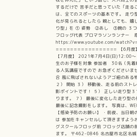
するだけで 苦手だと思っていた「走る
は、全てのスポーツの基本です。 走り
化が見られるとしたら 親としても、嬉
り型」を ① 姿勢 ②あし ③腕の ３
フロッグ代表 プロマラソンランナー 
https://www.youtube.com/wat
================= 【6月度
【7月度】 2021年7月4日(日)12:00
生のお子様を対象 参加者 30名（先
る人気講座ですので お急ぎくださいま
合 風に飛ばされないようアゴ紐のある物
２） 開始 ３） 移動後、走る前のスト
影ポイントです！ ５） 正しい走り型
ります。 ７） 最後に変化した走り型
最後に記念撮影をします。 写真は、W
【感染予防のお願い】 ・前夜、当日朝
は 参加をキャンセルして頂きますようお
グスクールフロッグ前 フロッグ店舗の
ます。 〒462-0846 名古屋市北区