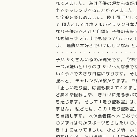
れてきました。 私は子供の頃から体が
中でチャレンジすることができました。
ツ全般を楽しめました。 陸上選手とし
て 個人としてはホノルルマラソン日本人
なり子供ができると自然に 子供の未来
れも知らず どこまでも登って行こうと
ま、 運動が大好きでいてほしいなあ 
・・・・・・・・・・・・・・・・・・
子が たくさんいるのが現実です。 学
一つが嫌いというのは たいへんな事で
いくうえで大きな自信になります。 そ
強へと、 チャレンジが繋がります。 
「正しい走り型」は誰も教えてくれませ
ど疲れず怪我せず、 きれいに走る事が
を感じます。 そして「走り型教室」は
ません。 私どもは、この「走り型教室
を目指します。 ≪保護者様へ≫ ○お
○いずれは何かスポーツをさせたい ○
き！」になってほしい。 小さい頃、かけ
校を休んだ」 という話も、大人同士の