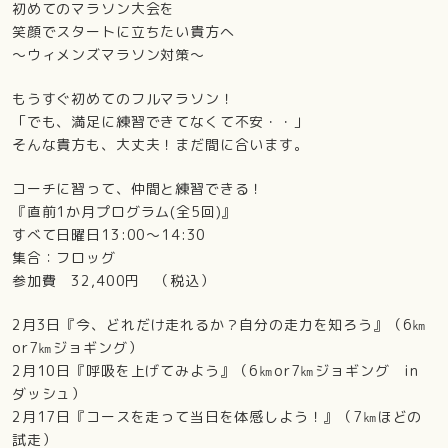
初めてのマラソン大会を
笑顔でスタートに立ちたい貴方へ
～ウィメンズマラソン対策～
もうすぐ初めてのフルマラソン！
「でも、満足に練習できてなくて不安・・」
そんな貴方も、大丈夫！まだ間に合います。
コーチに習って、仲間と練習できる！
『直前1か月プログラム(全5回)』
すべて日曜日13:00～14:30
集合：フロッグ
参加費 32,400円 （税込）
2月3日『今、どれだけ走れるか？自分の走力を知ろう』（6㎞
or7㎞ジョギング）
2月10日『呼吸を上げてみよう』（6㎞or7㎞ジョギング in
ダッシュ）
2月17日『コースを走って当日を体感しよう！』（7㎞ほどの
試走）