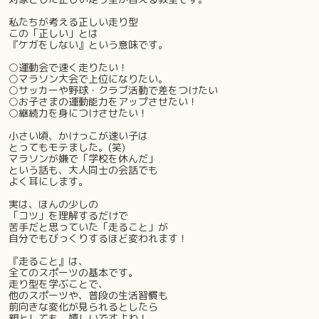
私たちが考える正しい走り型
この「正しい」とは
『ケガをしない』という意味です。
○運動会で速く走りたい！
○マラソン大会で上位になりたい。
○サッカーや野球・クラブ活動で差をつけたい
○お子さまの運動能力をアップさせたい！
○継続力を身につけさせたい！
小さい頃、かけっこが速い子は
とってもモテました。(笑)
マラソンが嫌で「学校を休んだ」
という話も、大人同士の会話でも
よく耳にします。
実は、ほんの少しの
「コツ」を理解するだけで
苦手だと思っていた「走ること」が
自分でもびっくりするほど変われます！
『走ること』は、
全てのスポーツの基本です。
走り型を学ぶことで、
他のスポーツや、普段の生活習慣も
前向きな変化が見られるとしたら
親としても、嬉しいですよね！