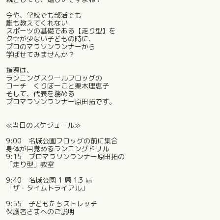
今や、学校でも部活でも
誰も教えてくれない
スポーツの基礎である【走り型】を
クセが少ない子どもの時に、
プロのマラソンランナーから
学ばせてみませんか？
指導は、
ランニングスクールフロッグの
コーチ くりぼーこと栗木理恵子
そして、代表を務める
プロマラソンランナー原田拓です。
≪当日のスケジュール≫
9:00 名城公園フロッグの前に集合
身体が目覚めるランニングドリル
9:15 プロマラソンランナー原田拓の
「走り型」教室
9:40 名城公園 1 周 1.3 ㎞
「ザ・タイムトライアル」
9:55 子どもたちストレッチ
保護者さまへのご説明