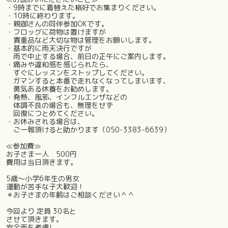
・9時までに着替えた格好でお集まりください。
・10時に終わります。
・親御さんの同伴参加OKです。
・フロッグに荷物は置けますが
貴重品など大切な物は管理をお願いします。
・基本的に雨天決行ですが
雨で中止する場合、前日の正午にご案内します。
・痛みや違和感を感じられたら、
すぐにレッスンをストップしてください。
ガマンすると本番で走れなくなってしまいます、
勇気ある休養をお勧めします。
・発熱、風邪、インフルエンザなどの
体調不良の場合も、無理をせず
回復につとめてください。
・お休みされる場合は、
ご一報頂けると助かります（050-3383-6639）
≪参加費≫
お子さま一人 500円
費用は当日頂きます。
5歳～小学6年生の男女
運動が苦手な子大歓迎！
＊お子さまの年齢はご相談ください＾＾
今回より 定員 30名と
させて頂きます。
安全面を考慮し