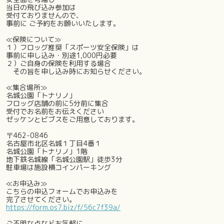
当日の飛び込み参加は
受付ておりませんので、
事前に ご予約をお願いいたします。
≪保険について≫
１）フロッグ推奨「スポーツ安全保険」は
事前に申し込み・別途1,000円必要
２）ご自身の保険を利用する場合
その旨を申し込み時にお知らせください。
≪集合場所≫
名城公園「トナリノ」
フロッグ店舗の前に5分前に集合
受付でお名前をお伝えください
ゼッケンとビブスをご用意しております。
〒462-0846
名古屋市北区名城１丁目4番１
名城公園「トナリノ」1階
地下鉄名城線「名城公園駅」徒歩3分
駐車場は施設横コインパーキング
≪お申込み≫
こちらの申込フォームでお申込みを
完了させてください。
https://form.os7.biz/f/56c7f39a/
ご不明な点などお気軽に