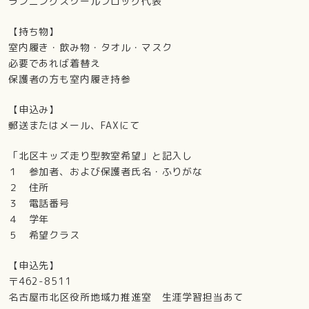
ランニングスクールフロッグ代表
【持ち物】
室内履き・飲み物・タオル・マスク
必要であれば着替え
保護者の方も室内履き持参
【申込み】
郵送またはメール、FAXにて
「北区キッズ走り型教室希望」と記入し
１ 参加者、および保護者氏名・ふりがな
２ 住所
３ 電話番号
４ 学年
５ 希望クラス
【申込先】
〒462-8511
名古屋市北区役所地域力推進室 生涯学習担当あて