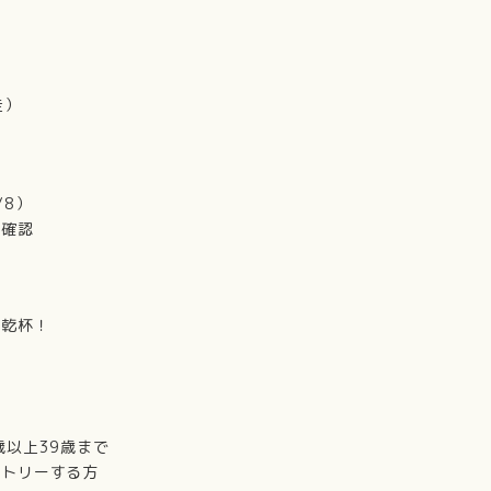
走）
/8）
も確認
て乾杯！
歳以上39歳まで
トリーする方